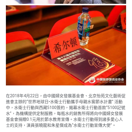
在2018年4月22日，由中國婦女發展基金會、北京怡苑文化藝術促
進會主辦的“世界地球日•水衛士行動攜手母親水窖節水計畫” 活動
中，水衛士行動與西藏5100簽約，揭幕水衛士行動首款“5100記號
水”，為機構提供定制服務，每瓶水的銷售所得將向中國婦女發展
基金會捐贈0.1元用於節水教育宣傳。水衛士行動得到諸多愛心人
士的支持，演員張曉龍和朱星傑成為“水衛士行動宣傳大使”。