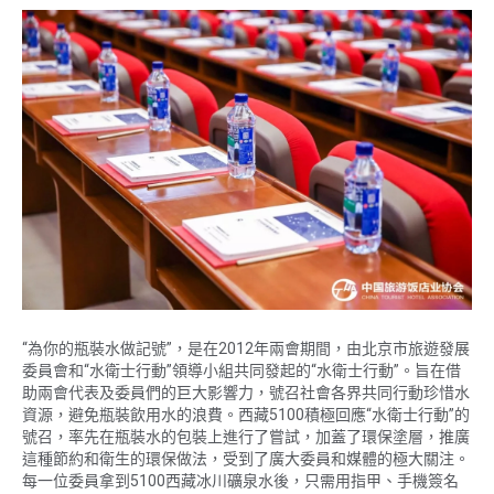
“為你的瓶裝水做記號”，是在2012年兩會期間，由北京市旅遊發展
委員會和“水衛士行動”領導小組共同發起的“水衛士行動”。旨在借
助兩會代表及委員們的巨大影響力，號召社會各界共同行動珍惜水
資源，避免瓶裝飲用水的浪費。西藏5100積極回應“水衛士行動”的
號召，率先在瓶裝水的包裝上進行了嘗試，加蓋了環保塗層，推廣
這種節約和衛生的環保做法，受到了廣大委員和媒體的極大關注。
每一位委員拿到5100西藏冰川礦泉水後，只需用指甲、手機簽名