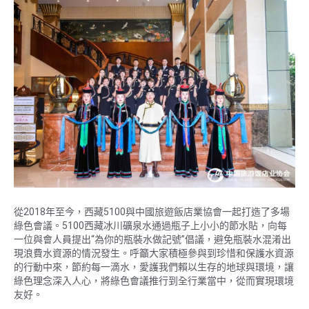
從2018年至今，西藏5100與中國旅遊飯店業協會一起打造了多場
綠色會議。5100西藏冰川礦泉水通過瓶子上小小的節水貼，向每
一位與會人員提出“為你的瓶裝水做記號”倡議，避免瓶裝水混淆出
現浪費水資源的情況發生。呼籲大家積極參與到珍惜和保護水資源
的行動中來，節約每一滴水，愛護我們賴以生存的地球與環境，讓
綠色理念深入人心，將綠色會議推行到全行業當中，從而實現環境
友好。