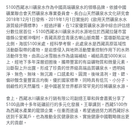
5100西藏冰川礦泉水作為中國高端礦泉水的領導品牌，依據中國
礦業聯合會天然礦泉水專業委員會、長白山天然礦泉水文化研究會
2018年12月1日發佈、2019年1月1日實施的《飲用天然礦泉水水
源質級評價標準》，經過評審，在12家優質礦泉水源中綜合評估總
分數位居首位。5100西藏冰川礦泉水的水源地位於西藏拉薩市當
雄縣公堂鄉沖嘎村，青藏高原念青唐古喇山脈南麓，當雄斷陷盆地
北側，海拔5100米處。經科學考察，此處泉水是西藏高原區域性
活動斷裂帶的產物，是岩漿侵入與地熱活動雙重控制作用下的水熱
活動伴生物。由高山冰雪融水作為遠端補給，補給高度5000米以
上，經地下多年深層迴圈後，攜帶豐富的有益礦物質和微量元素，
沿斷裂上升出露，形成了珍貴的世界級高端品質礦泉水。透明純
淨、無色、無味、無沉澱，口感柔和、圓潤，後味清冽。鋰、鍶、
偏矽酸含量豐富且均衡，優於國家標準，同時具有低氘、小分子、
弱鹼性的天然屬性，是中國甚至世界都非常罕見的珍稀礦泉水源。
會上，西藏冰川礦泉水行銷有限公司副總王華和與會嘉賓分享了
5100品牌十多年砥礪前行的多元化發展。王華講到，西藏5100作
為西藏水產業的龍頭企業，任重而道遠，希望通過努力將西藏好水
送到千家萬戶，也為推動全民健康飲水、實施健康中國戰略做出更
大的貢獻。