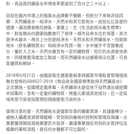
利，高品質的礦泉水年增長率更達到了百分之二十以上。
目前在國內市場上的瓶裝水品牌數不勝數，但統分下來無非這四
類：天然礦泉水、純淨水、天然水和其它飲用水。這些比比皆是的
選擇，讓消費者眼花繚亂。事實上，在《生活飲用水衛生標準》
中，對各類水的健康指數進行了排序。城市自來水位於塔基，其次
是淨水器水，再往上分別是純淨水、天然水和天然礦泉水。包裝飲
用水（原名礦物質水）和純淨水性質一致，水中幾乎不含營養成
分，屬於人工水。天然水雖含有一定的礦物質，但它的水源是地表
水，同樣需要深度加工製成。而天然礦泉水佔據著塔尖位置，可見
其優質和稀缺。
2018年6月21日，由國家衛生健康委員會與國家市場監督管理總局
聯合發佈的GB8537-2018《食品安全國家標準飲用天然礦泉水》
正式實施。從國標定義來看，天然礦泉水是從地下自然湧出或經鑽
井採集的，含有一定量的礦物質、微量元素或其他成分，在一定區
域未受污染並採取預防措施避免污染的水。
值得注意的是，天然礦泉水是國家珍貴的礦產資源，且儲量稀少，
被納入礦產資源管理範疇，受到政府嚴格的控制和管理及保護。企
業要獲得開採資格需要巨大投資、嚴謹專業接近苛刻的水質評估及
複雜的審核流程，是任何水種都不可比擬的。