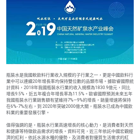
瓶裝水是我國軟飲料行業收入規模的子行業之一，更是中國飲料行
業中可以連續20年增長率均保持雙位數的品類市場。據歐睿國際統
計資料，2018年我國瓶裝水行業的收入規模為1830.9億元，同比
增長9.5%，近五年複合年增長率為11.5%。歐睿國際預測未來五年
我國瓶裝水行業銷售額有望維持7%—9%的增長，銷量增速將保持
在6%-7%左右，到 2020年突破2000億大關，瓶裝水已成為中國飲
料業的重要發展引擎。
值得強調的是，瓶裝水行業高速增長的核心動力，是消費者對天然
和健康等特徵飲品需求的增長。資料可見，近三年依託中國宏觀經
濟的紅利，依託水源水種的優勢，及消費者對優質生活需求的紅