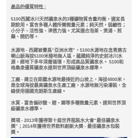
產品的優質特性
:
5100西藏冰川天然礦泉水的
3
種礦物質含量均衡，適宜長
期飲用。富含多種人體所需微量元素；純天然，弱鹼性；
小分子、活性強、滲透力強。尤其適合泡茶、煲湯、煎
。
藥、開奶等
水源地 -
西藏被譽爲“亞洲水塔”，5100水源地在念青唐古
喇山脈海拔5100米極地無人區，蘊藏純淨的史前冰川水
源，經地下多年深層循環，形成高品質礦泉水。 5100
和
格桑泉優質礦泉水達到世界頂級礦泉水標準。
工廠 -
建立在距離水源地最接近的山坡上，海拔4800米，
是全球海拔最高礦泉水生產工廠，水源地無污染灌裝，全
線使用德國克朗斯生產線。
水質 -
富含偏矽酸、鋰、鍶等多種微量元素，達到世界頂
級礦泉水標準。
獎項 -
2013
年獲得第十屆世界瓶裝水大會“最佳礦泉水
獎”；2014年獲得世界飲料創新大獎 - 最佳礦泉水包裝
獎。