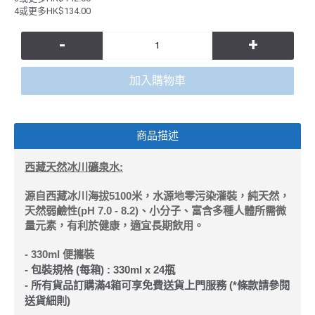
4或更多HK$134.00
-
+
加入購物車
商品描述
西藏天然冰川礦泉水:
源自西藏冰川海拔5100米，水源地零污染灌裝，純天然，
天然弱鹼性(pH 7.0 - 8.2)、小分子、富含多種人體所需微
量元素，有利於健康，適宜長期飲用。
- 330ml 便攜裝
- 包裝規格 (每箱) : 330ml x 24瓶
-
所有貨品訂購滿
4
箱可享免費送貨
上門服務
(*
條款請參閱
送貨細則
)