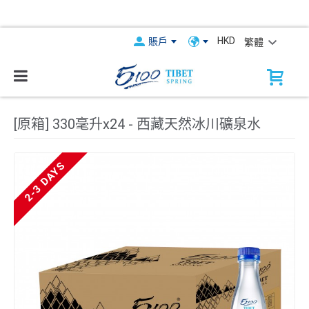
HKD
賬戶
繁體
[原箱] 330毫升x24 - 西藏天然冰川礦泉水
2-3 DAYS